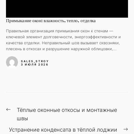
Примыкание окон: влажность, тепло, отделка
Правильная организация примыкания окон к стенам —
ключевой элемент долговечности, энергоэффективности и
качества отделки. Неправильный шов вызывает сквозняки,
плесень в откосах и разрушение наружной облицовки,...
SALES_STROY
3 ИЮЛЯ 2026
Навигация
Предыдущая
Тёплые оконные откосы и монтажные
по
запись:
швы
записям
С
Устранение конденсата в тёплой лоджии