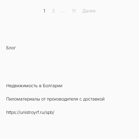
Пагинация
1
2
…
11
Далее
записей
Блог
Недвижимость в Болгарии
Пиломатериалы от производителя с доставкой
https://unistroyrf.ru/spb/