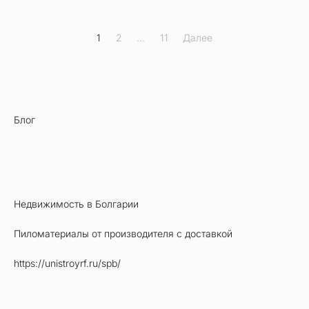
Пагинация
1
2
…
11
Далее
записей
Блог
Недвижимость в Болгарии
Пиломатериалы от производителя с доставкой
https://unistroyrf.ru/spb/