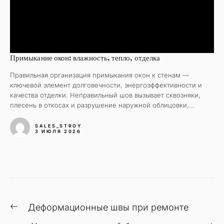
Примыкание окон: влажность, тепло, отделка
Правильная организация примыкания окон к стенам —
ключевой элемент долговечности, энергоэффективности и
качества отделки. Неправильный шов вызывает сквозняки,
плесень в откосах и разрушение наружной облицовки,...
SALES_STROY
3 ИЮЛЯ 2026
Навигация
Предыдущая
Деформационные швы при ремонте
по
запись: