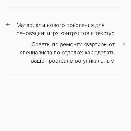
Навигация
Предыдущая
Материалы нового поколения для
по
запись:
реновации: игра контрастов и текстур
записям
С
Советы по ремонту квартиры от
за
специалиста по отделке: как сделать
ваше пространство уникальным