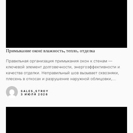
Примыкание окон: влажность, тепло, отделка
Правильная организация примыкания окон к стенам —
ключевой элемент долговечности, энергоэффективности и
качества отделки. Неправильный шов вызывает сквозняки,
плесень в откосах и разрушение наружной облицовки,...
SALES_STROY
3 ИЮЛЯ 2026