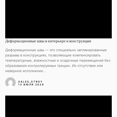
Деформационные швы в интерьере и конструкции
Деформационные швы — это специально запланированные
разрывы в конструкциях, позволяющие компенсировать
температурные, влажностные и осадочные перемещения без
образования контролируемых трещин. Их отсутствие или
неверное исполнение...
SALES_STROY
13 ИЮЛЯ 2026